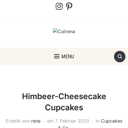
Instagram
Pinterest
MENU
Himbeer-Cheesecake
Cupcakes
Erstellt von
rena
am
7. Februar 2020
in
Cupcakes