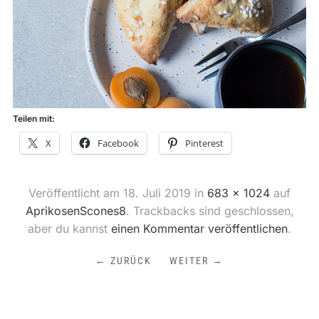
Teilen mit:
X
Facebook
Pinterest
Veröffentlicht am
18. Juli 2019
in
683 × 1024
auf
AprikosenScones8
. Trackbacks sind geschlossen,
aber du kannst
einen Kommentar veröffentlichen
.
← ZURÜCK
WEITER →