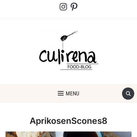
Instagram
Pinterest
MENU
AprikosenScones8