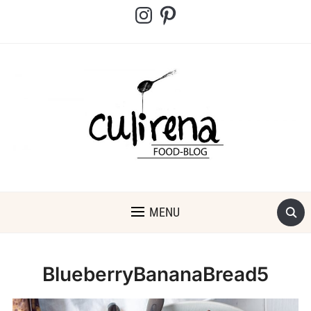
Instagram
Pinterest
MENU
BlueberryBananaBread5