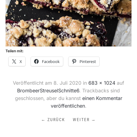
Teilen mit:
X
Facebook
Pinterest
Veröffentlicht am
8. Juli 2020
in
683 × 1024
auf
BrombeerStreuselSchnitte6
. Trackbacks sind
geschlossen, aber du kannst
einen Kommentar
veröffentlichen
.
← ZURÜCK
WEITER →