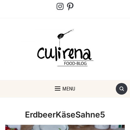
Instagram
Pinterest
MENU
ErdbeerKäseSahne5