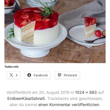
Teilen mit:
X
Facebook
Pinterest
Veröffentlicht am
20. August 2019
in
1024 × 683
auf
ErdbeerKäseSahne5
. Trackbacks sind geschlossen,
aber du kannst
einen Kommentar veröffentlichen
.