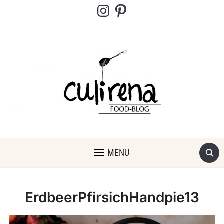
Instagram
Pinterest
MENU
ErdbeerPfirsichHandpie13