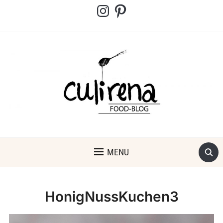
Instagram
Pinterest
MENU
HonigNussKuchen3