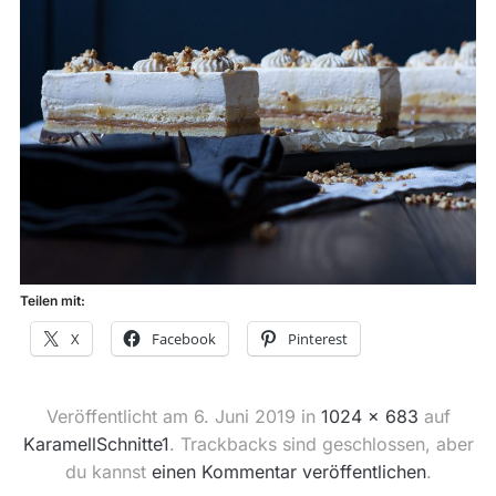
Teilen mit:
X
Facebook
Pinterest
Veröffentlicht am
6. Juni 2019
in
1024 × 683
auf
KaramellSchnitte1
. Trackbacks sind geschlossen, aber
du kannst
einen Kommentar veröffentlichen
.