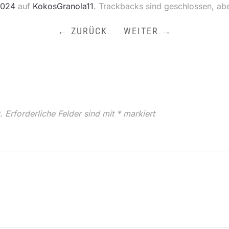
1024
auf
KokosGranola11
. Trackbacks sind geschlossen, ab
← ZURÜCK
WEITER →
.
Erforderliche Felder sind mit
*
markiert