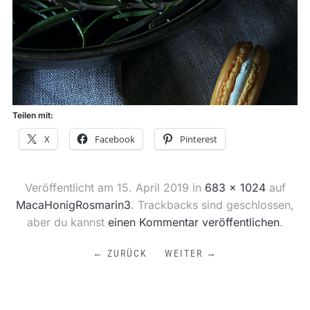
Teilen mit:
X
Facebook
Pinterest
Veröffentlicht am
15. April 2019
in
683 × 1024
auf
MacaHonigRosmarin3
. Trackbacks sind geschlossen,
aber du kannst
einen Kommentar veröffentlichen
.
← ZURÜCK
WEITER →