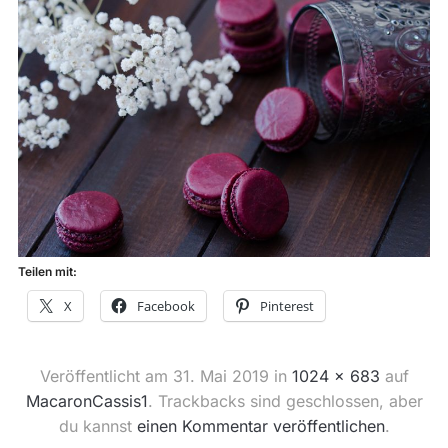
Teilen mit:
X
Facebook
Pinterest
Veröffentlicht am
31. Mai 2019
in
1024 × 683
auf
MacaronCassis1
. Trackbacks sind geschlossen, aber
du kannst
einen Kommentar veröffentlichen
.