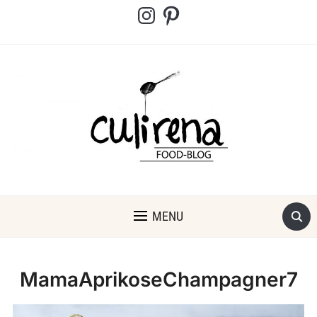
Instagram
Pinterest
MENU
MamaAprikoseChampagner7