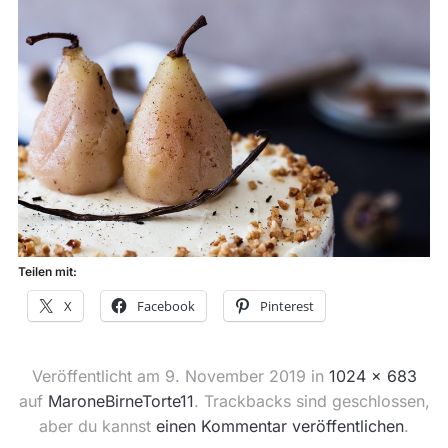
Teilen mit:
X
Facebook
Pinterest
Veröffentlicht am
9. November 2019
in
1024 × 683
auf
MaroneBirneTorte11
. Trackbacks sind geschlossen,
aber du kannst
einen Kommentar veröffentlichen
.