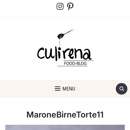
Instagram
Pinterest
MENU
MaroneBirneTorte11