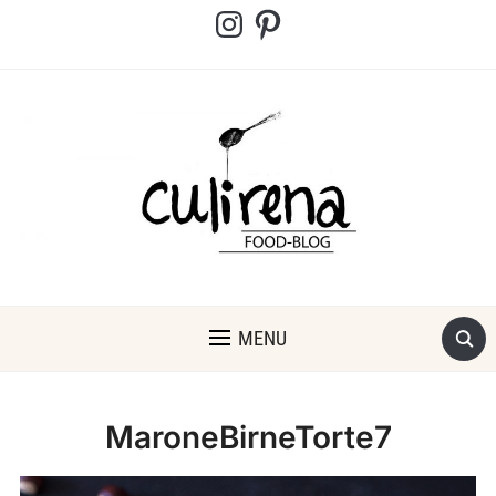
Instagram
Pinterest
MENU
MaroneBirneTorte7