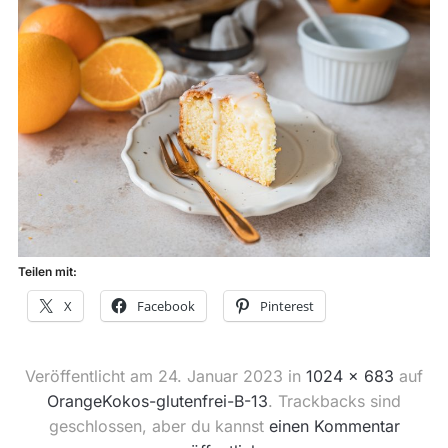
Teilen mit:
X
Facebook
Pinterest
Veröffentlicht am
24. Januar 2023
in
1024 × 683
auf
OrangeKokos-glutenfrei-B-13
. Trackbacks sind
geschlossen, aber du kannst
einen Kommentar