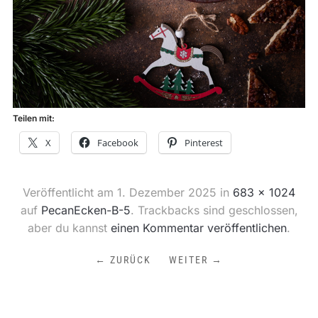
Teilen mit:
X
Facebook
Pinterest
Veröffentlicht am
1. Dezember 2025
in
683 × 1024
auf
PecanEcken-B-5
. Trackbacks sind geschlossen,
aber du kannst
einen Kommentar veröffentlichen
.
← ZURÜCK
WEITER →