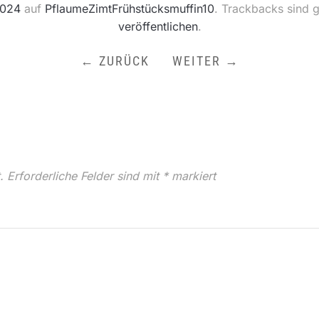
1024
auf
PflaumeZimtFrühstücksmuffin10
. Trackbacks sind 
veröffentlichen
.
← ZURÜCK
WEITER →
.
Erforderliche Felder sind mit
*
markiert