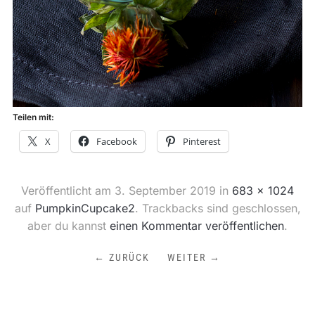
Teilen mit:
X
Facebook
Pinterest
Veröffentlicht am
3. September 2019
in
683 × 1024
auf
PumpkinCupcake2
. Trackbacks sind geschlossen,
aber du kannst
einen Kommentar veröffentlichen
.
← ZURÜCK
WEITER →