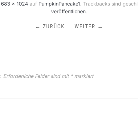
n
683 × 1024
auf
PumpkinPancake1
. Trackbacks sind gesch
veröffentlichen
.
← ZURÜCK
WEITER →
.
Erforderliche Felder sind mit
*
markiert