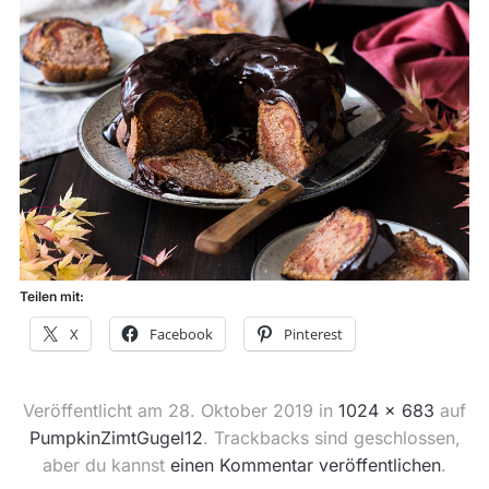
Teilen mit:
X
Facebook
Pinterest
Veröffentlicht am
28. Oktober 2019
in
1024 × 683
auf
PumpkinZimtGugel12
. Trackbacks sind geschlossen,
aber du kannst
einen Kommentar veröffentlichen
.