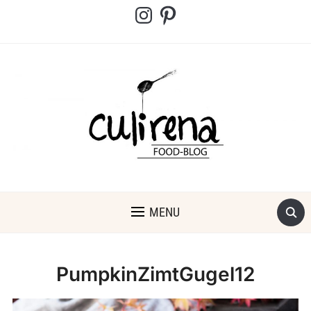
Instagram
Pinterest
MENU
PumpkinZimtGugel12