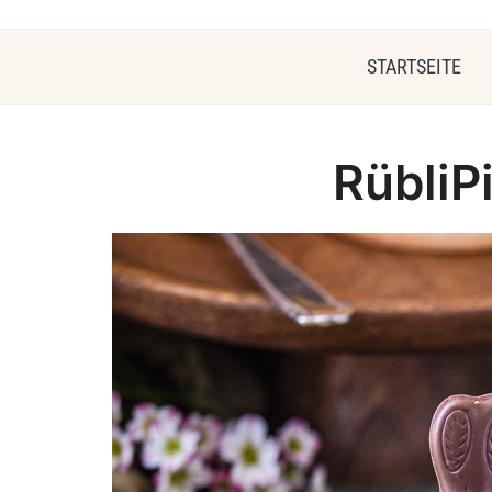
STARTSEITE
RübliP