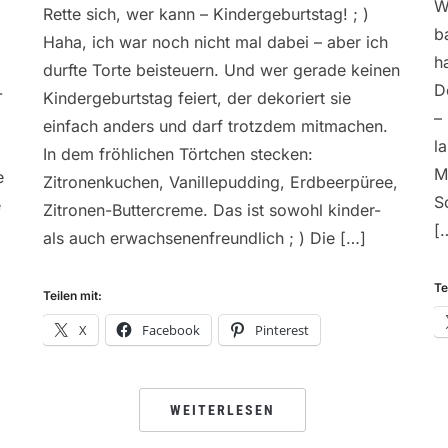
W
Rette sich, wer kann – Kindergeburtstag! ; )
b
Haha, ich war noch nicht mal dabei – aber ich
h
durfte Torte beisteuern. Und wer gerade keinen
D
-
Kindergeburtstag feiert, der dekoriert sie
–
einfach anders und darf trotzdem mitmachen.
l
In dem fröhlichen Törtchen stecken:
M
e
Zitronenkuchen, Vanillepudding, Erdbeerpüree,
S
e
Zitronen-Buttercreme. Das ist sowohl kinder-
[
als auch erwachsenenfreundlich ; ) Die […]
Te
Teilen mit:
X
Facebook
Pinterest
WEITERLESEN