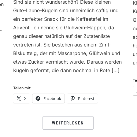
Sind sie nicht wunderschön? Diese kleinen
K
en
Gute-Laune-Kugeln sind unheimlich saftig und
K
ein perfekter Snack für die Kaffeetafel im
Q
Advent. Ich nenne sie Glühwein-Happen, da
o
-
genau dieser natürlich auf der Zutatenliste
a
vertreten ist. Sie bestehen aus einem Zimt-
h
Biskuitteig, der mit Mascarpone, Glühwein und
u
etwas Zucker vermischt wurde. Daraus werden
u
Kugeln geformt, die dann nochmal in Rote […]
Te
Teilen mit:
X
Facebook
Pinterest
WEITERLESEN