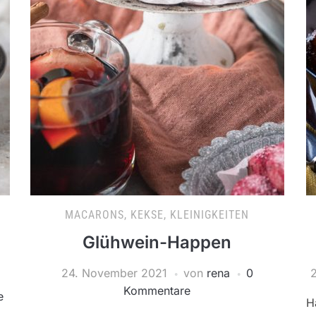
MACARONS, KEKSE, KLEINIGKEITEN
Glühwein-Happen
24. November 2021
von
rena
0
Kommentare
e
H