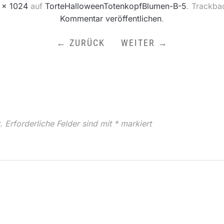
 × 1024
auf
TorteHalloweenTotenkopfBlumen-B-5
. Trackba
Kommentar veröffentlichen
.
← ZURÜCK
WEITER →
.
Erforderliche Felder sind mit
*
markiert