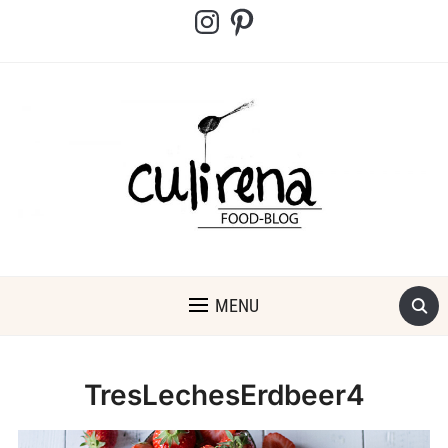
Instagram
Pinterest
MENU
TresLechesErdbeer4