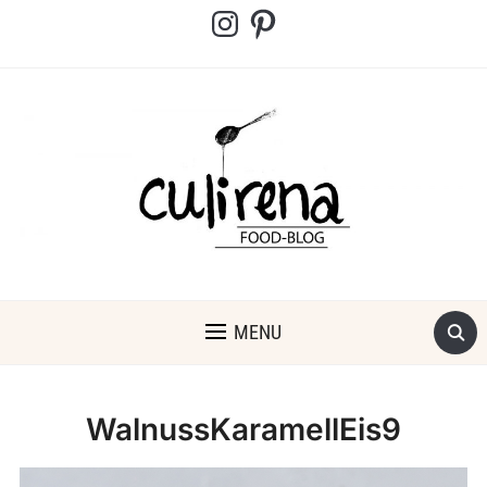
Instagram
Pinterest
MENU
WalnussKaramellEis9