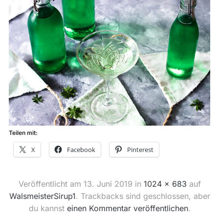
Teilen mit:
X
Facebook
Pinterest
Veröffentlicht am
13. Juni 2019
in
1024 × 683
auf
WalsmeisterSirup1
. Trackbacks sind geschlossen, aber
du kannst
einen Kommentar veröffentlichen
.