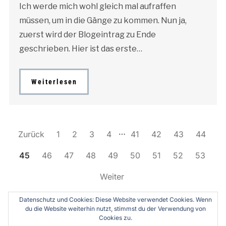
Ich werde mich wohl gleich mal aufraffen
müssen, um in die Gänge zu kommen. Nun ja,
zuerst wird der Blogeintrag zu Ende
geschrieben. Hier ist das erste…
Weiterlesen
…
Zurück
1
2
3
4
41
42
43
44
45
46
47
48
49
50
51
52
53
Weiter
Teilen mit:
Datenschutz und Cookies: Diese Website verwendet Cookies. Wenn
du die Website weiterhin nutzt, stimmst du der Verwendung von
X
Facebook
Pinterest
Cookies zu.