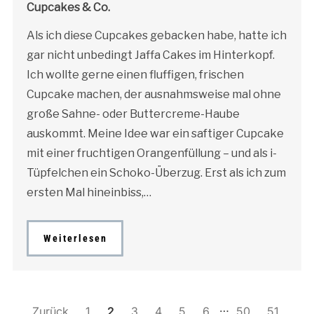
Cupcakes & Co.
Als ich diese Cupcakes gebacken habe, hatte ich
gar nicht unbedingt Jaffa Cakes im Hinterkopf.
Ich wollte gerne einen fluffigen, frischen
Cupcake machen, der ausnahmsweise mal ohne
große Sahne- oder Buttercreme-Haube
auskommt. Meine Idee war ein saftiger Cupcake
mit einer fruchtigen Orangenfüllung – und als i-
Tüpfelchen ein Schoko-Überzug. Erst als ich zum
ersten Mal hineinbiss,…
Weiterlesen
…
Zurück
1
2
3
4
5
6
50
51