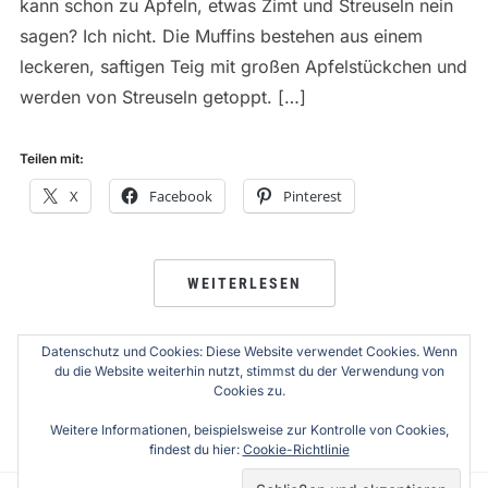
kann schon zu Äpfeln, etwas Zimt und Streuseln nein
sagen? Ich nicht. Die Muffins bestehen aus einem
leckeren, saftigen Teig mit großen Apfelstückchen und
werden von Streuseln getoppt. […]
Teilen mit:
X
Facebook
Pinterest
WEITERLESEN
Datenschutz und Cookies: Diese Website verwendet Cookies. Wenn
du die Website weiterhin nutzt, stimmst du der Verwendung von
Cookies zu.
SEITENNUMMERIERUNG
1
…
4
5
6
…
8
← ZURÜCK
WEITER →
DER
Weitere Informationen, beispielsweise zur Kontrolle von Cookies,
findest du hier:
Cookie-Richtlinie
BEITRÄGE