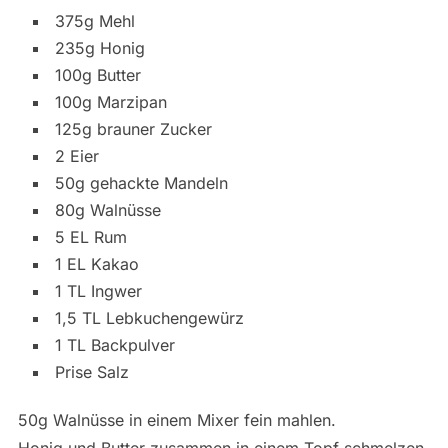
375g Mehl
235g Honig
100g Butter
100g Marzipan
125g brauner Zucker
2 Eier
50g gehackte Mandeln
80g Walnüsse
5 EL Rum
1 EL Kakao
1 TL Ingwer
1,5 TL Lebkuchengewürz
1 TL Backpulver
Prise Salz
50g Walnüsse in einem Mixer fein mahlen.
Honig und Butter zusammen in einem Topf schmelzen.