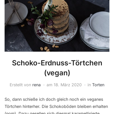
Schoko-Erdnuss-Törtchen
(vegan)
Erstellt von
rena
am
18. März 2020
in
Torten
So, dann schieße ich doch gleich noch ein veganes
Törtchen hinterher. Die Schokoböden bleiben erhalten
(nom). Dazu gesellen sich diesmal karamellisierte