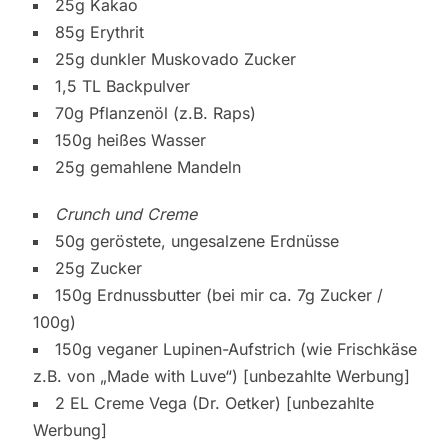
25g Kakao
85g Erythrit
25g dunkler Muskovado Zucker
1,5 TL Backpulver
70g Pflanzenöl (z.B. Raps)
150g heißes Wasser
25g gemahlene Mandeln
Crunch und Creme
50g geröstete, ungesalzene Erdnüsse
25g Zucker
150g Erdnussbutter (bei mir ca. 7g Zucker /
100g)
150g veganer Lupinen-Aufstrich (wie Frischkäse
z.B. von „Made with Luve“) [unbezahlte Werbung]
2 EL Creme Vega (Dr. Oetker) [unbezahlte
Werbung]