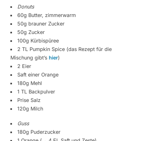
Donuts
60g Butter, zimmerwarm
50g brauner Zucker
50g Zucker
100g Kürbispüree
2 TL Pumpkin Spice (das Rezept für die
Mischung gibt’s
hier
)
2 Eier
Saft einer Orange
180g Mehl
1 TL Backpulver
Prise Salz
120g Milch
Guss
180g Puderzucker
1 Orange (→ 4 EL Saft und Zeste)