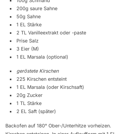
100g Schmand
200g saure Sahne
50g Sahne
1 EL Stärke
2 TL Vanilleextrakt oder -paste
Prise Salz
3 Eier (M)
1 EL Marsala (optional)
geröstete Kirschen
225 Kirschen entsteint
1 EL Marsala (oder Kirschsaft)
20g Zucker
1 TL Stärke
2 EL Saft (später)
Backofen auf 180° Ober-/Unterhitze vorheizen.
Kirschen entsteinen. In einer Auflaufform mit 1 EL