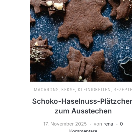
MACARONS, KEKSE, KLEINIGKEITEN
,
REZEPT
Schoko-Haselnuss-Plätzche
zum Ausstechen
17. November 2025
von
rena
0
Kommentare