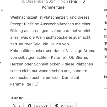
6. Dezember 2024
von
rena
0
Kommentare
zu
E
l
Weihnachtszeit ist Plätzchenzeit, und dieses
d
Rezept für feine Ausstechplätzchen mit einer
A
Füllung aus cremigem salted caramel vereint
.
z
alles, was die Weihnachtsbäckerei ausmacht:
g
zart-mürber Teig, ein Hauch von
P
Kokosblütenzucker und das süß-salzige Aroma
n
von selbstgemachtem Karamell. Ob Sterne,
e
„
Herzen oder Schneeflocken – diese Plätzchen
sehen nicht nur wunderschön aus, sondern
Te
schmecken auch himmlisch. Der leicht
karamellige […]
Teilen mit:
X
Facebook
Pinterest