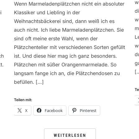
w
Wenn Marmeladenplätzchen nicht ein absoluter
d
i
Klassiker und Liebling in der
w
Weihnachtsbäckerei sind, dann weiß ich es
m
auch nicht. Ich liebe Marmeladenplätzchen. Sie
L
sind oft meine erste Wahl, wenn der
w
Plätzchenteller mit verschiedenen Sorten gefüllt
d
ch
ist. Und diese hier mag ich ganz besonders.
g
t.
Plätzchen mit süßer Orangenmarmelade. So
[
langsam fange ich an, die Plätzchendosen zu
befüllen. […]
Te
Teilen mit:
X
Facebook
Pinterest
WEITERLESEN