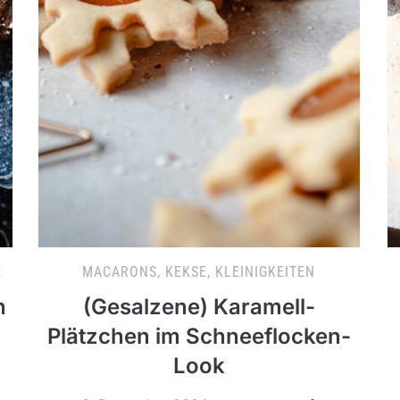
E
MACARONS, KEKSE, KLEINIGKEITEN
n
(Gesalzene) Karamell-
Plätzchen im Schneeflocken-
Look